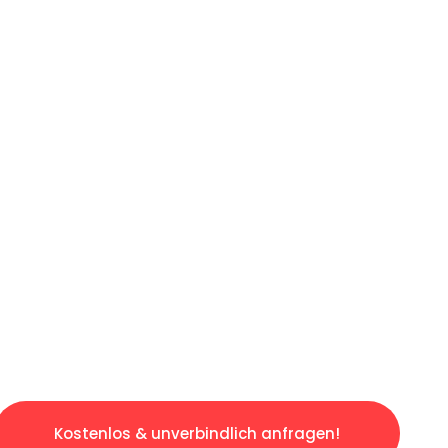
ICHES ANGEBOT IN
UNTER 60 S
gslosen & sorgenfreien Umzug in Mannheim: E
gestaltet. Lassen Sie uns den schweren Teil 
tspannten und kostengünstigen Servive!
Kostenlos & unverbindlich anfragen!