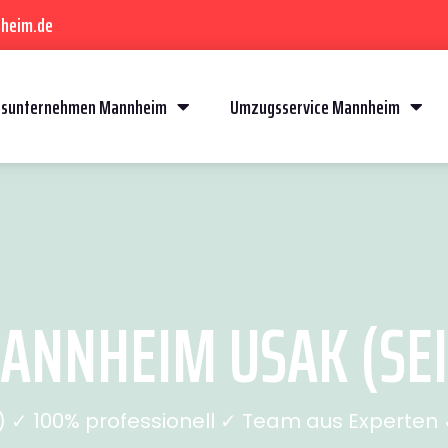
heim.de
sunternehmen Mannheim
Umzugsservice Mannheim
NNHEIM USAK (SEI
✓ 100% professionell ✓ Team aus Experten ✓