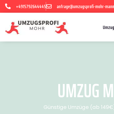
+4915792644445
anfrage@umzugsprofi-mohr-mann
Umzug
UMZUG MA
Günstige Umzüge (ab 149€) 