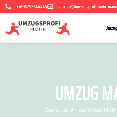
+4915792644445
anfrage@umzugsprofi-mohr-mann
Umzug
UMZUG MA
Günstige Umzüge (ab 149€) 