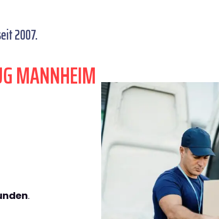
it 2007.
ZUG MANNHEIM
tunden
.