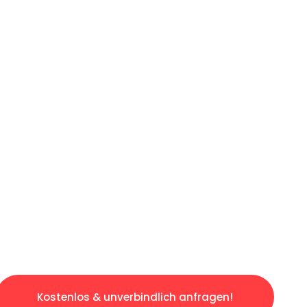
ICHES ANGEBOT IN
UNTER 60 S
gslosen & sorgenfreien Umzug in Mannheim: E
gestaltet. Lassen Sie uns den schweren Teil 
tspannten und kostengünstigen Servive!
Kostenlos & unverbindlich anfragen!