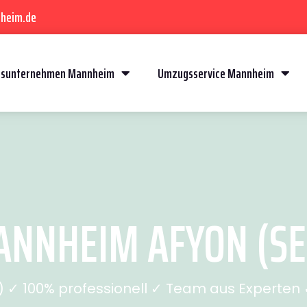
heim.de
sunternehmen Mannheim
Umzugsservice Mannheim
NNHEIM AFYON (SEI
✓ 100% professionell ✓ Team aus Experten ✓