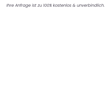
Ihre Anfrage ist zu 100% kostenlos & unverbindlich.
UNVERBINDLICHES ANGEBOT IN
UNTER 60 SEKUNDEN
:
Machen Sie sich bereit für einen
reibungslosen & sorgenfreien Umzug in
Mannheim: Erleben Sie, wie unser
Expertenteam Ihren Umzug schnell, sicher
und effizient gestaltet. Lassen Sie uns den
schweren Teil übernehmen & freuen Sie sich
auf einen entspannten und kostengünstigen