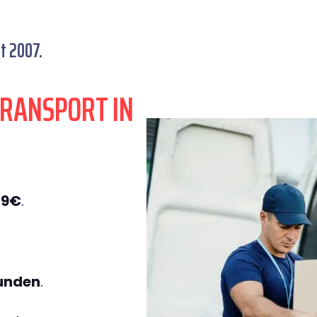
t 2007.
TRANSPORT IN
49€
.
tunden
.