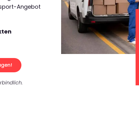
nsport-Angebot
kten
agen!
rbindlich.