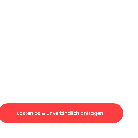
ICHES ANGEBOT IN
UNTER 60 S
gslosen & sorgenfreien Umzug in Mannheim: E
gestaltet. Lassen Sie uns den schweren Teil 
tspannten und kostengünstigen Servive!
Kostenlos & unverbindlich anfragen!