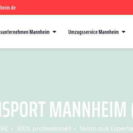
heim.de
sunternehmen Mannheim
Umzugsservice Mannheim
SPORT MANNHEIM (
49€ ✓ 100% professionell ✓ Team aus Experte