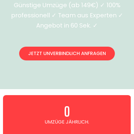
Günstige Umzüge (ab 149€) ✓ 100%
professionell ✓ Team aus Experten ✓
Angebot in 60 Sek. ✓
JETZT UNVERBINDLICH ANFRAGEN
0
UMZÜGE JÄHRLICH.