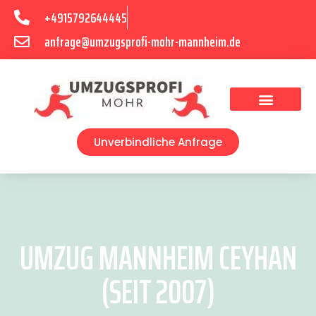
+4915792644445
anfrage@umzugsprofi-mohr-mannheim.de
Umzugsunternehmen Mannheim
Umzugsservice Mannheim
Unverbindliche Anfrage
UMZUG MANNHEIM CEYHAN
(SEIT 2007)