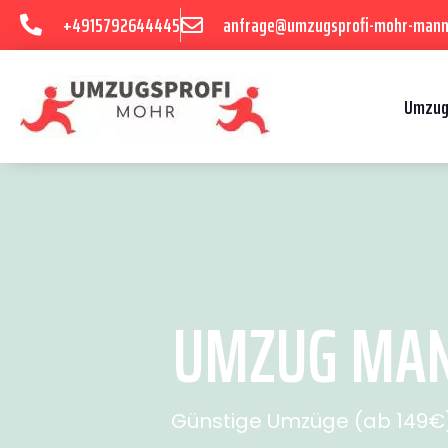
+4915792644445
anfrage@umzugsprofi-mohr-mann
Umzug
UMZUG MAN
Günstige Umzüge (ab 149€) 