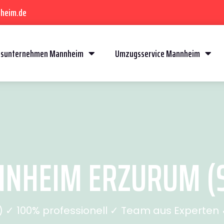
heim.de
sunternehmen Mannheim
Umzugsservice Mannheim
NHEIM ERZURUM (SE
✓ 100% professionell ✓ Team aus Experten ✓