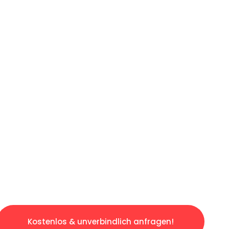
ICHES ANGEBOT IN
UNTER 60 S
gslosen & sorgenfreien Umzug in Mannheim: E
gestaltet. Lassen Sie uns den schweren Teil 
tspannten und kostengünstigen Servive!
Kostenlos & unverbindlich anfragen!