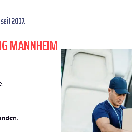
seit 2007.
ZUG MANNHEIM
€
.
tunden
.