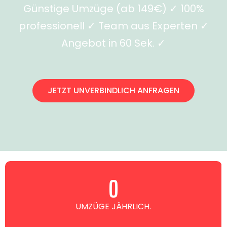
Günstige Umzüge (ab 149€) ✓ 100%
professionell ✓ Team aus Experten ✓
Angebot in 60 Sek. ✓
JETZT UNVERBINDLICH ANFRAGEN
0
UMZÜGE JÄHRLICH.