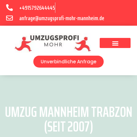
+4915792644445
anfrage@umzugsprofi-mohr-mannheim.de
Umzugsunternehmen Mannheim
Umzugsservice Mannheim
Unverbindliche Anfrage
UMZUG MANNHEIM TRABZON
(SEIT 2007)