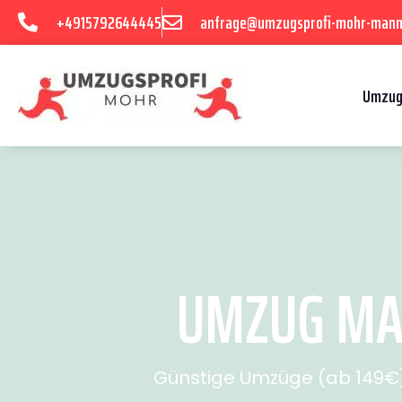
+4915792644445
anfrage@umzugsprofi-mohr-mann
Umzug
UMZUG MAN
Günstige Umzüge (ab 149€) 