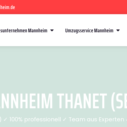
heim.de
sunternehmen Mannheim
Umzugsservice Mannheim
NHEIM THANET (SE
✓ 100% professionell ✓ Team aus Experten ✓