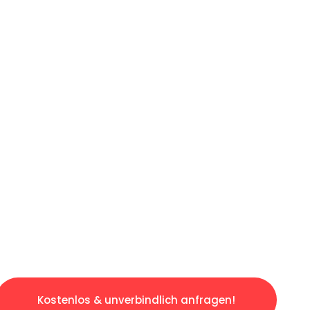
ICHES ANGEBOT IN
UNTER 60 S
gslosen & sorgenfreien Umzug in Mannheim: E
gestaltet. Lassen Sie uns den schweren Teil 
tspannten und kostengünstigen Servive!
Kostenlos & unverbindlich anfragen!