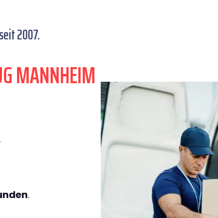
eit 2007.
ZUG MANNHEIM
.
tunden
.