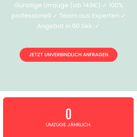
Günstige Umzüge (ab 149€) ✓ 100%
professionell ✓ Team aus Experten ✓
Angebot in 60 Sek. ✓
JETZT UNVERBINDLICH ANFRAGEN
0
UMZÜGE JÄHRLICH.