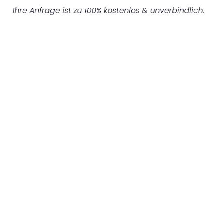
Ihre Anfrage ist zu 100% kostenlos & unverbindlich.
UNVERBINDLICHES ANGEBOT IN
UNTER 60 SEKUNDEN
:
Machen Sie sich bereit für einen
reibungslosen & sorgenfreien Umzug in
Mannheim: Erleben Sie, wie unser
Expertenteam Ihren Umzug schnell, sicher
und effizient gestaltet. Lassen Sie uns den
schweren Teil übernehmen & freuen Sie sich
auf einen entspannten und kostengünstigen