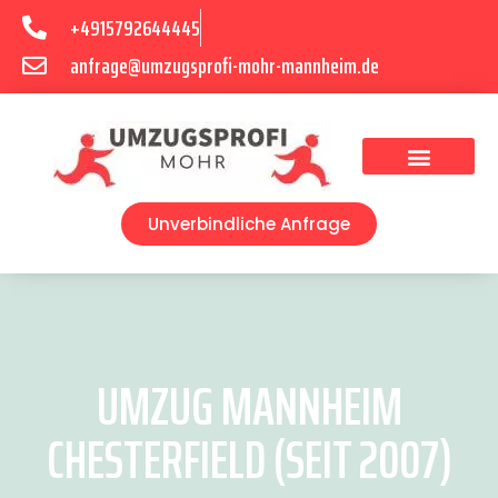
+4915792644445
anfrage@umzugsprofi-mohr-mannheim.de
Umzugsunternehmen Mannheim
Umzugsservice Mannheim
Unverbindliche Anfrage
UMZUG MANNHEIM
CHESTERFIELD (SEIT 2007)