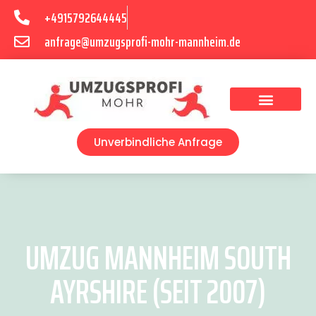
+4915792644445
anfrage@umzugsprofi-mohr-mannheim.de
Umzugsunternehmen Mannheim
Umzugsservice Mannheim
Unverbindliche Anfrage
UMZUG MANNHEIM SOUTH
AYRSHIRE (SEIT 2007)