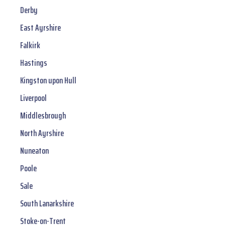
Derby
East Ayrshire
Falkirk
Hastings
Kingston upon Hull
Liverpool
Middlesbrough
North Ayrshire
Nuneaton
Poole
Sale
South Lanarkshire
Stoke-on-Trent