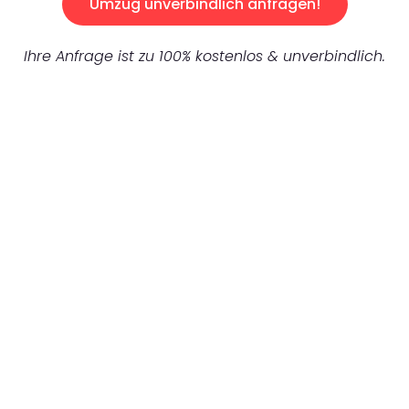
Umzug unverbindlich anfragen!
Ihre Anfrage ist zu 100% kostenlos & unverbindlich.
UNVERBINDLICHES ANGEBOT IN
UNTER 60 SEKUNDEN
:
Machen Sie sich bereit für einen
reibungslosen & sorgenfreien Umzug in
Mannheim: Erleben Sie, wie unser
Expertenteam Ihren Umzug schnell, sicher
und effizient gestaltet. Lassen Sie uns den
schweren Teil übernehmen & freuen Sie sich