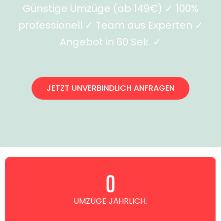
Günstige Umzüge (ab 149€) ✓ 100%
professionell ✓ Team aus Experten ✓
Angebot in 60 Sek. ✓
JETZT UNVERBINDLICH ANFRAGEN
0
UMZÜGE JÄHRLICH.