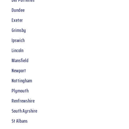
Der Potteries
Dundee
Exeter
Grimsby
Ipswich
Lincoln
Mansfield
Newport
Nottingham
Plymouth
Renfrewshire
South Ayrshire
St Albans