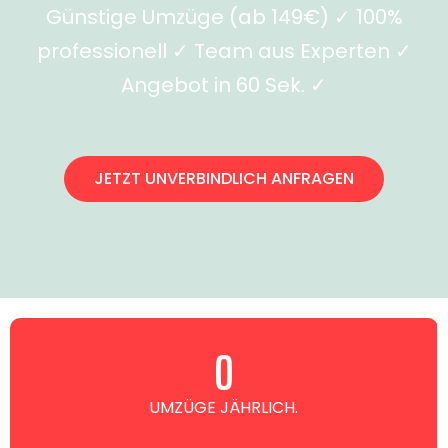
Günstige Umzüge (ab 149€) ✓ 100%
professionell ✓ Team aus Experten ✓
Angebot in 60 Sek. ✓
JETZT UNVERBINDLICH ANFRAGEN
0
UMZÜGE JÄHRLICH.