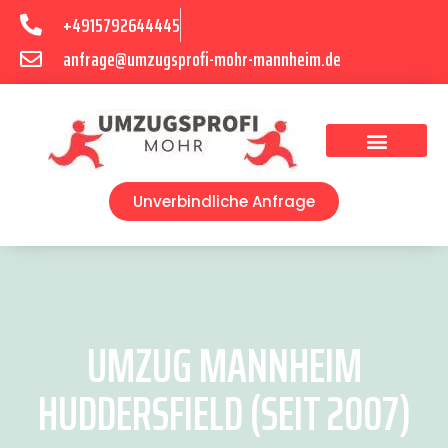
+4915792644445
anfrage@umzugsprofi-mohr-mannheim.de
Umzugsunternehmen Mannheim
Umzugsservice Mannheim
Unverbindliche Anfrage
UMZUG MANNHEIM
HUDDERSFIELD (SEIT 2007)