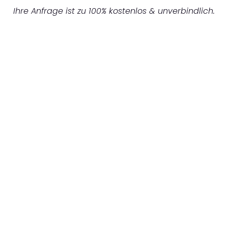
Ihre Anfrage ist zu 100% kostenlos & unverbindlich.
UNVERBINDLICHES ANGEBOT IN
UNTER 60 SEKUNDEN
:
Machen Sie sich bereit für einen
reibungslosen & sorgenfreien Umzug in
Mannheim: Erleben Sie, wie unser
Expertenteam Ihren Umzug schnell, sicher
und effizient gestaltet. Lassen Sie uns den
schweren Teil übernehmen & freuen Sie sich
auf einen entspannten und kostengünstigen