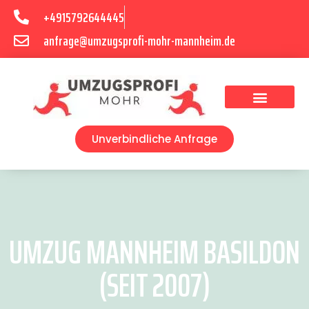
+4915792644445
anfrage@umzugsprofi-mohr-mannheim.de
Umzugsunternehmen Mannheim
Umzugsservice Mannheim
Unverbindliche Anfrage
UMZUG MANNHEIM BASILDON
(SEIT 2007)