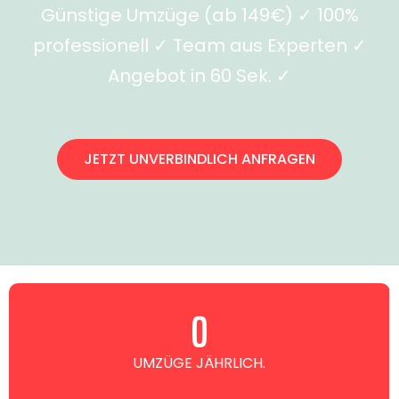
Günstige Umzüge (ab 149€) ✓ 100%
professionell ✓ Team aus Experten ✓
Angebot in 60 Sek. ✓
JETZT UNVERBINDLICH ANFRAGEN
0
UMZÜGE JÄHRLICH.