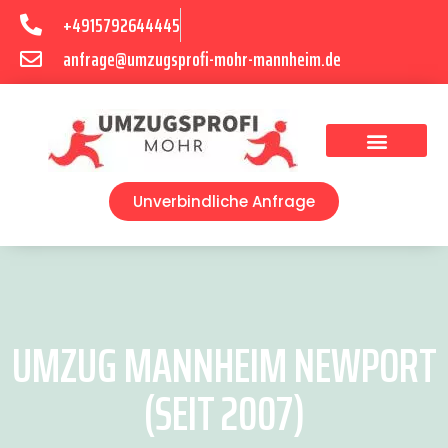
+4915792644445
anfrage@umzugsprofi-mohr-mannheim.de
Umzugsunternehmen Mannheim
Umzugsservice Mannheim
Unverbindliche Anfrage
UMZUG MANNHEIM NEWPORT
(SEIT 2007)