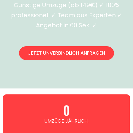
Günstige Umzüge (ab 149€) ✓ 100%
professionell ✓ Team aus Experten ✓
Angebot in 60 Sek. ✓
JETZT UNVERBINDLICH ANFRAGEN
0
UMZÜGE JÄHRLICH.