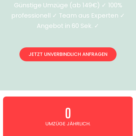
Günstige Umzüge (ab 149€) ✓ 100%
professionell ✓ Team aus Experten ✓
Angebot in 60 Sek. ✓
JETZT UNVERBINDLICH ANFRAGEN
0
UMZÜGE JÄHRLICH.