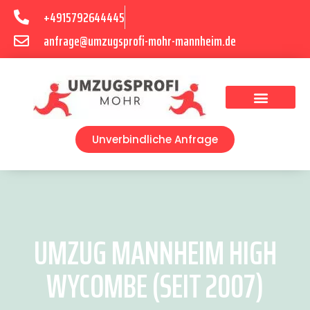
+4915792644445
anfrage@umzugsprofi-mohr-mannheim.de
Umzugsunternehmen Mannheim
Umzugsservice Mannheim
Unverbindliche Anfrage
UMZUG MANNHEIM HIGH
WYCOMBE (SEIT 2007)