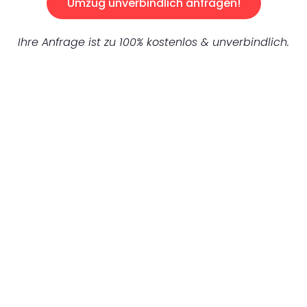
Umzug unverbindlich anfragen!
Ihre Anfrage ist zu 100% kostenlos & unverbindlich.
UNVERBINDLICHES ANGEBOT IN
UNTER 60 SEKUNDEN
:
Machen Sie sich bereit für einen
reibungslosen & sorgenfreien Umzug in
Mannheim: Erleben Sie, wie unser
Expertenteam Ihren Umzug schnell, sicher
und effizient gestaltet. Lassen Sie uns den
schweren Teil übernehmen & freuen Sie sich