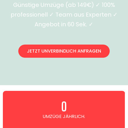
Günstige Umzüge (ab 149€) ✓ 100%
professionell ✓ Team aus Experten ✓
Angebot in 60 Sek. ✓
JETZT UNVERBINDLICH ANFRAGEN
0
UMZÜGE JÄHRLICH.