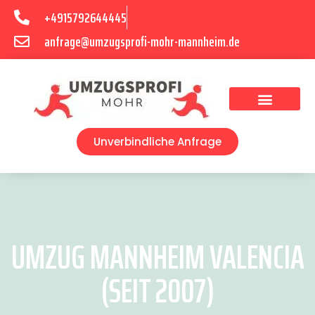
+4915792644445
anfrage@umzugsprofi-mohr-mannheim.de
Umzugsunternehmen Mannheim
Umzugsservice Mannheim
Unverbindliche Anfrage
UMZUG MANNHEIM VALENCIA
(SEIT 2007)