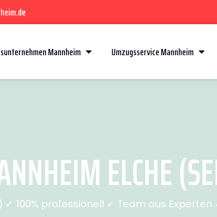
heim.de
sunternehmen Mannheim
Umzugsservice Mannheim
NNHEIM ELCHE (SEI
✓ 100% professionell ✓ Team aus Experten ✓