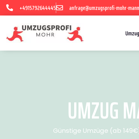
+4915792644445
anfrage@umzugsprofi-mohr-mann
Umzug
UMZUG MA
Günstige Umzüge (ab 149€) 