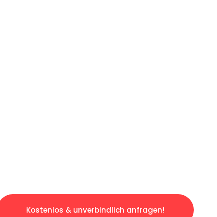
ICHES ANGEBOT IN
UNTER 60 S
gslosen & sorgenfreien Umzug in Mannheim: E
gestaltet. Lassen Sie uns den schweren Teil 
tspannten und kostengünstigen Servive!
Kostenlos & unverbindlich anfragen!