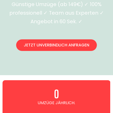
Günstige Umzüge (ab 149€) ✓ 100%
professionell ✓ Team aus Experten ✓
Angebot in 60 Sek. ✓
JETZT UNVERBINDLICH ANFRAGEN
0
UMZÜGE JÄHRLICH.