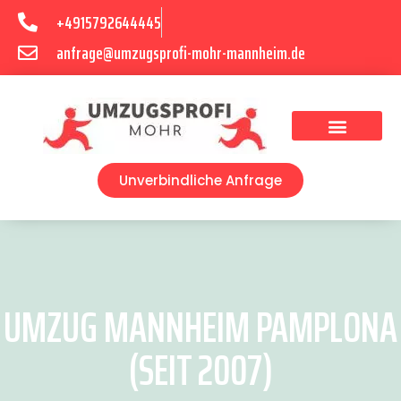
+4915792644445
anfrage@umzugsprofi-mohr-mannheim.de
Umzugsunternehmen Mannheim
Umzugsservice Mannheim
Unverbindliche Anfrage
UMZUG MANNHEIM PAMPLONA
(SEIT 2007)