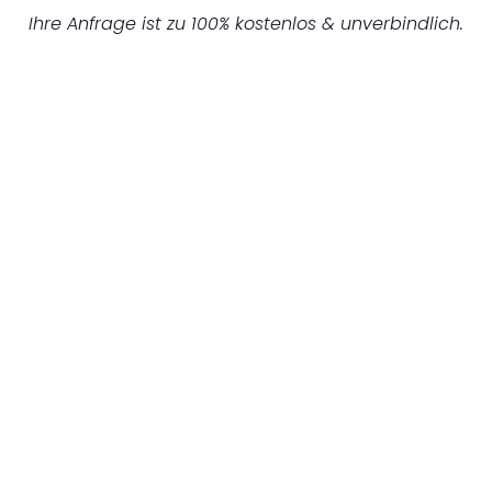
Ihre Anfrage ist zu 100% kostenlos & unverbindlich.
UNVERBINDLICHES ANGEBOT IN
UNTER 60 SEKUNDEN
:
Machen Sie sich bereit für einen
reibungslosen & sorgenfreien Umzug in
Mannheim: Erleben Sie, wie unser
Expertenteam Ihren Umzug schnell, sicher
und effizient gestaltet. Lassen Sie uns den
schweren Teil übernehmen & freuen Sie sich
auf einen entspannten und kostengünstigen