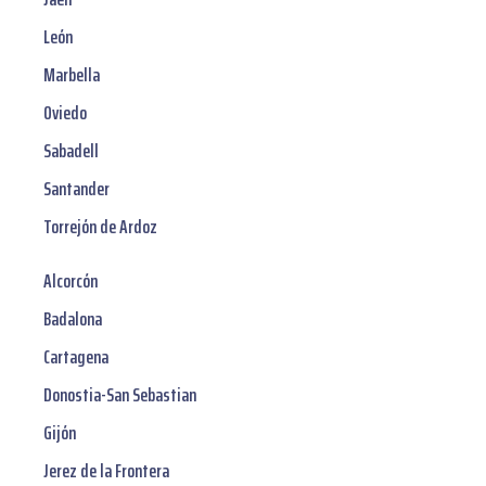
León
Marbella
Oviedo
Sabadell
Santander
Torrejón de Ardoz
Alcorcón
Badalona
Cartagena
Donostia-San Sebastian
Gijón
Jerez de la Frontera