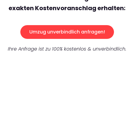
exakten Kostenvoranschlag erhalten:
Umzug unverbindlich anfragen!
Ihre Anfrage ist zu 100% kostenlos & unverbindlich.
UNVERBINDLICHES ANGEBOT IN
UNTER 60 SEKUNDEN
:
Machen Sie sich bereit für einen
reibungslosen & sorgenfreien Umzug in
Mannheim: Erleben Sie, wie unser