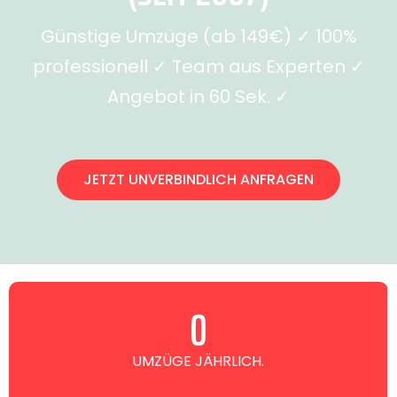
Günstige Umzüge (ab 149€) ✓ 100%
professionell ✓ Team aus Experten ✓
Angebot in 60 Sek. ✓
JETZT UNVERBINDLICH ANFRAGEN
0
UMZÜGE JÄHRLICH.