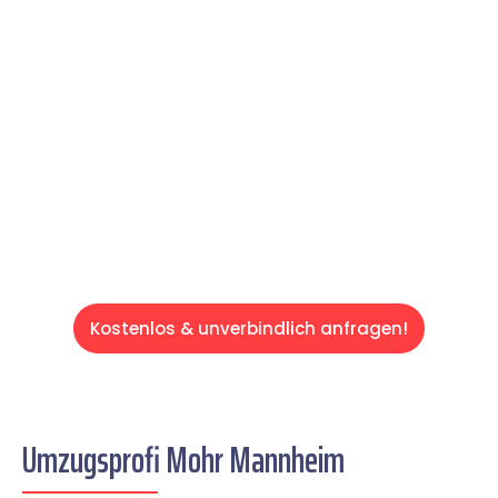
Expertenteam Ihren Umzug schnell, sicher
und effizient gestaltet. Lassen Sie uns den
schweren Teil übernehmen & freuen Sie sich
auf einen entspannten und kostengünstigen
Servive!
Kostenlos & unverbindlich anfragen!
Umzugsprofi Mohr Mannheim