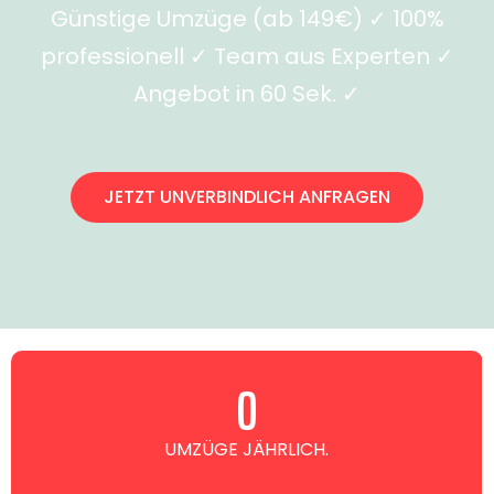
Günstige Umzüge (ab 149€) ✓ 100%
professionell ✓ Team aus Experten ✓
Angebot in 60 Sek. ✓
JETZT UNVERBINDLICH ANFRAGEN
0
UMZÜGE JÄHRLICH.