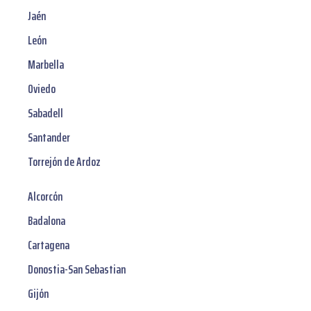
Jaén
León
Marbella
Oviedo
Sabadell
Santander
Torrejón de Ardoz
Alcorcón
Badalona
Cartagena
Donostia-San Sebastian
Gijón