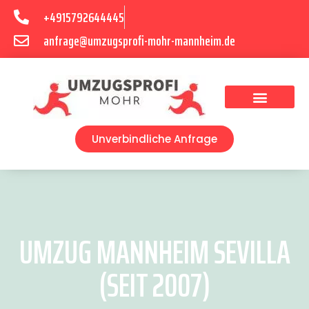
+4915792644445
anfrage@umzugsprofi-mohr-mannheim.de
Umzugsunternehmen Mannheim
Umzugsservice Mannheim
Unverbindliche Anfrage
UMZUG MANNHEIM SEVILLA
(SEIT 2007)