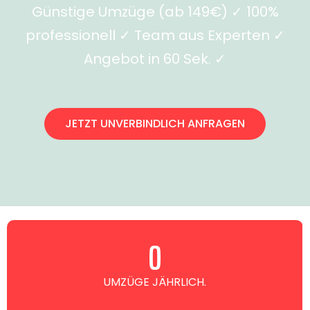
Günstige Umzüge (ab 149€) ✓ 100%
professionell ✓ Team aus Experten ✓
Angebot in 60 Sek. ✓
JETZT UNVERBINDLICH ANFRAGEN
0
UMZÜGE JÄHRLICH.