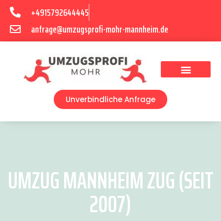
+4915792644445
anfrage@umzugsprofi-mohr-mannheim.de
Umzugsunternehmen Mannheim
Umzugsservice Mannheim
Unverbindliche Anfrage
UMZUG MANNHEIM ZUG (SEIT
2007)