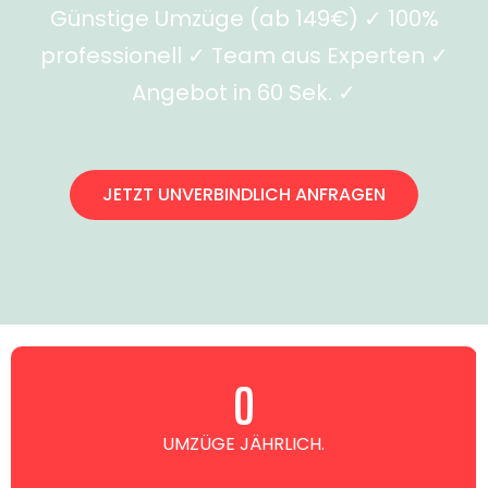
Günstige Umzüge (ab 149€) ✓ 100%
professionell ✓ Team aus Experten ✓
Angebot in 60 Sek. ✓
JETZT UNVERBINDLICH ANFRAGEN
0
UMZÜGE JÄHRLICH.