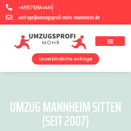
+4915792644445
anfrage@umzugsprofi-mohr-mannheim.de
Umzugsunternehmen Mannheim
Umzugsservice Mannheim
Unverbindliche Anfrage
UMZUG MANNHEIM SITTEN
(SEIT 2007)