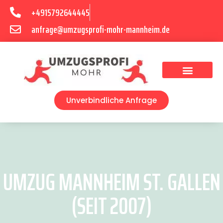
+4915792644445
anfrage@umzugsprofi-mohr-mannheim.de
Umzugsunternehmen Mannheim
Umzugsservice Mannheim
Unverbindliche Anfrage
UMZUG MANNHEIM ST. GALLEN
(SEIT 2007)