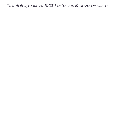
Ihre Anfrage ist zu 100% kostenlos & unverbindlich.
UNVERBINDLICHES ANGEBOT IN
UNTER 60 SEKUNDEN
:
Machen Sie sich bereit für einen
reibungslosen & sorgenfreien Umzug in
Mannheim: Erleben Sie, wie unser
Expertenteam Ihren Umzug schnell, sicher
und effizient gestaltet. Lassen Sie uns den
schweren Teil übernehmen & freuen Sie sich
auf einen entspannten und kostengünstigen