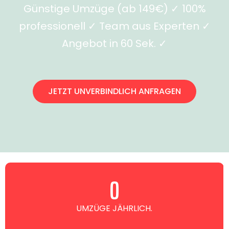
Günstige Umzüge (ab 149€) ✓ 100%
professionell ✓ Team aus Experten ✓
Angebot in 60 Sek. ✓
JETZT UNVERBINDLICH ANFRAGEN
0
UMZÜGE JÄHRLICH.