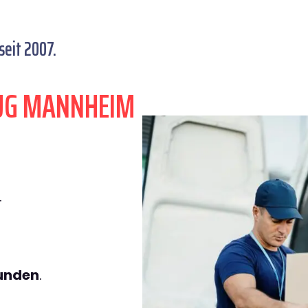
eit 2007.
ZUG MANNHEIM
.
tunden
.