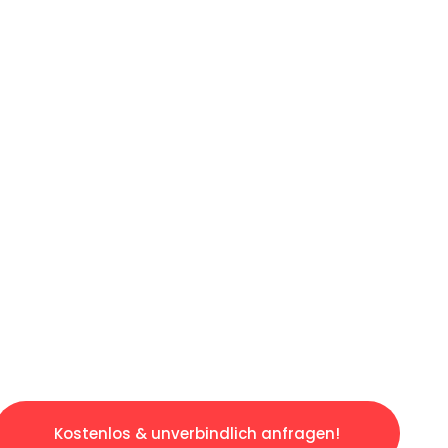
ICHES ANGEBOT IN
UNTER 60 S
gslosen & sorgenfreien Umzug in Mannheim: E
gestaltet. Lassen Sie uns den schweren Teil 
tspannten und kostengünstigen Servive!
Kostenlos & unverbindlich anfragen!