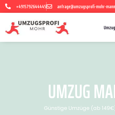
+4915792644445
anfrage@umzugsprofi-mohr-mann
Umzug
UMZUG MAN
Günstige Umzüge (ab 149€) 