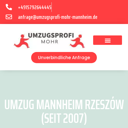
+4915792644445
anfrage@umzugsprofi-mohr-mannheim.de
Umzugsunternehmen Mannheim
Umzugsservice Mannheim
Unverbindliche Anfrage
UMZUG MANNHEIM RZESZÓW
(SEIT 2007)