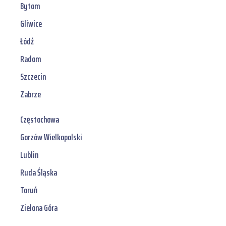
Bytom
Gliwice
Łódź
Radom
Szczecin
Zabrze
Częstochowa
Gorzów Wielkopolski
Lublin
Ruda Śląska
Toruń
Zielona Góra