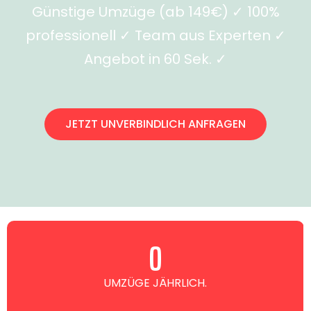
Günstige Umzüge (ab 149€) ✓ 100%
professionell ✓ Team aus Experten ✓
Angebot in 60 Sek. ✓
JETZT UNVERBINDLICH ANFRAGEN
0
UMZÜGE JÄHRLICH.