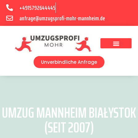
+4915792644445
anfrage@umzugsprofi-mohr-mannheim.de
Umzugsunternehmen Mannheim
Umzugsservice Mannheim
Unverbindliche Anfrage
UMZUG MANNHEIM BIAŁYSTOK
(SEIT 2007)