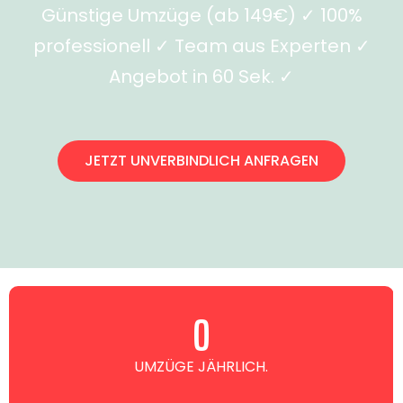
Günstige Umzüge (ab 149€) ✓ 100%
professionell ✓ Team aus Experten ✓
Angebot in 60 Sek. ✓
JETZT UNVERBINDLICH ANFRAGEN
0
UMZÜGE JÄHRLICH.