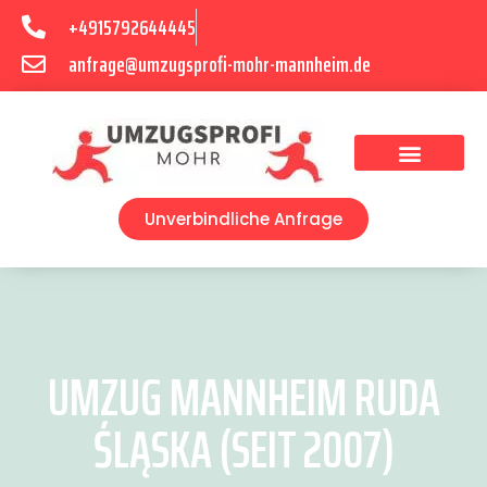
+4915792644445
anfrage@umzugsprofi-mohr-mannheim.de
Umzugsunternehmen Mannheim
Umzugsservice Mannheim
Unverbindliche Anfrage
UMZUG MANNHEIM RUDA
ŚLĄSKA (SEIT 2007)