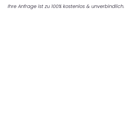
Ihre Anfrage ist zu 100% kostenlos & unverbindlich.
UNVERBINDLICHES ANGEBOT IN
UNTER 60 SEKUNDEN
:
Machen Sie sich bereit für einen
reibungslosen & sorgenfreien Umzug in
Mannheim: Erleben Sie, wie unser
Expertenteam Ihren Umzug schnell, sicher
und effizient gestaltet. Lassen Sie uns den
schweren Teil übernehmen & freuen Sie sich
auf einen entspannten und kostengünstigen