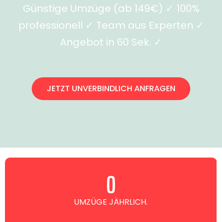
Günstige Umzüge (ab 149€) ✓ 100%
professionell ✓ Team aus Experten ✓
Angebot in 60 Sek. ✓
JETZT UNVERBINDLICH ANFRAGEN
0
UMZÜGE JÄHRLICH.