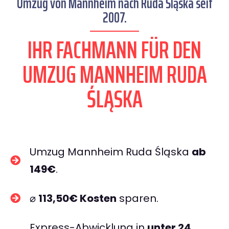
Umzug von Mannheim nach Ruda Śląska seit
2007.
IHR FACHMANN FÜR DEN
UMZUG MANNHEIM RUDA
ŚLĄSKA
Umzug Mannheim Ruda Śląska
ab
149€
.
⌀
113,50€ Kosten
sparen.
Express-Abwicklung in
unter 24