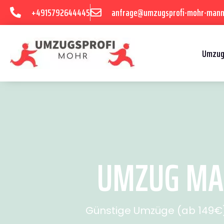
+4915792644445
anfrage@umzugsprofi-mohr-mann
Umzug
UMZUG MAN
Günstige Umzüge (ab 149€) 