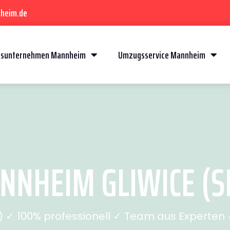
heim.de
sunternehmen Mannheim
Umzugsservice Mannheim
NHEIM GLIWICE (SE
✓ 100% professionell ✓ Team aus Experten ✓