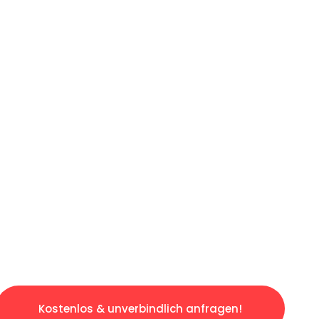
ICHES ANGEBOT IN
UNTER 60 S
gslosen & sorgenfreien Umzug in Mannheim: E
gestaltet. Lassen Sie uns den schweren Teil 
tspannten und kostengünstigen Servive!
Kostenlos & unverbindlich anfragen!