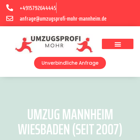
+4915792644445
anfrage@umzugsprofi-mohr-mannheim.de
Umzugsunternehmen Mannheim
Umzugsservice Mannheim
Unverbindliche Anfrage
UMZUG MANNHEIM
WIESBADEN (SEIT 2007)