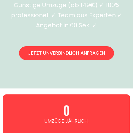
Günstige Umzüge (ab 149€) ✓ 100%
professionell ✓ Team aus Experten ✓
Angebot in 60 Sek. ✓
JETZT UNVERBINDLICH ANFRAGEN
0
UMZÜGE JÄHRLICH.