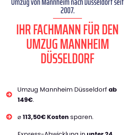
Umzug von Mannheim nach Düsseldorf seit
2007.
IHR FACHMANN FÜR DEN
UMZUG MANNHEIM
DÜSSELDORF
Umzug Mannheim Düsseldorf
ab
149€
.
⌀
113,50€ Kosten
sparen.
Express-Abwicklung in
unter 24