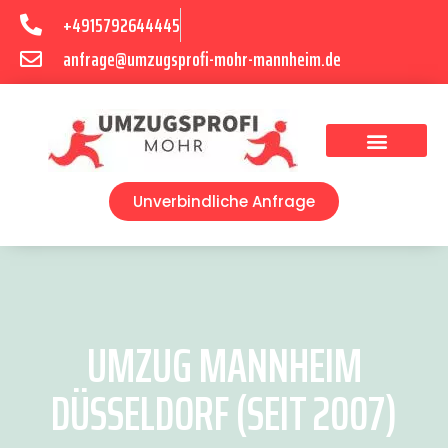
+4915792644445
anfrage@umzugsprofi-mohr-mannheim.de
Umzugsunternehmen Mannheim
Umzugsservice Mannheim
Unverbindliche Anfrage
UMZUG MANNHEIM
DÜSSELDORF (SEIT 2007)