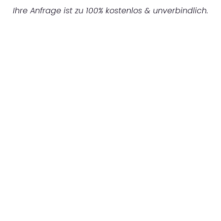
Ihre Anfrage ist zu 100% kostenlos & unverbindlich.
UNVERBINDLICHES ANGEBOT IN
UNTER 60 SEKUNDEN
:
Machen Sie sich bereit für einen
reibungslosen & sorgenfreien Umzug in
Mannheim: Erleben Sie, wie unser
Expertenteam Ihren Umzug schnell, sicher
und effizient gestaltet. Lassen Sie uns den
schweren Teil übernehmen & freuen Sie sich
auf einen entspannten und kostengünstigen