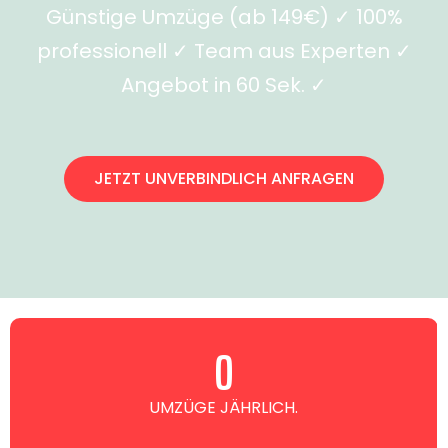
Günstige Umzüge (ab 149€) ✓ 100%
professionell ✓ Team aus Experten ✓
Angebot in 60 Sek. ✓
JETZT UNVERBINDLICH ANFRAGEN
0
UMZÜGE JÄHRLICH.