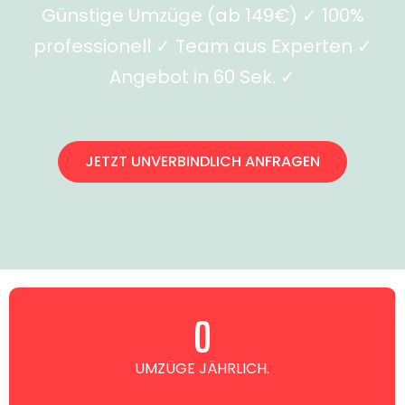
Günstige Umzüge (ab 149€) ✓ 100%
professionell ✓ Team aus Experten ✓
Angebot in 60 Sek. ✓
JETZT UNVERBINDLICH ANFRAGEN
0
UMZÜGE JÄHRLICH.