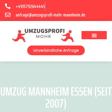
+4915792644445
anfrage@umzugsprofi-mohr-mannheim.de
Umzugsunternehmen Mannheim
Umzugsservice Mannheim
Unverbindliche Anfrage
UMZUG MANNHEIM ESSEN (SEIT
2007)