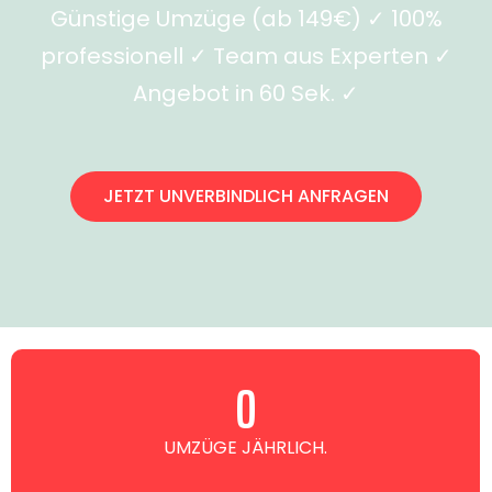
Günstige Umzüge (ab 149€) ✓ 100%
professionell ✓ Team aus Experten ✓
Angebot in 60 Sek. ✓
JETZT UNVERBINDLICH ANFRAGEN
0
UMZÜGE JÄHRLICH.