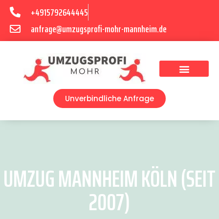
+4915792644445
anfrage@umzugsprofi-mohr-mannheim.de
Umzugsunternehmen Mannheim
Umzugsservice Mannheim
Unverbindliche Anfrage
UMZUG MANNHEIM KÖLN (SEIT
2007)