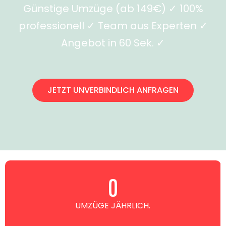
Günstige Umzüge (ab 149€) ✓ 100%
professionell ✓ Team aus Experten ✓
Angebot in 60 Sek. ✓
JETZT UNVERBINDLICH ANFRAGEN
0
UMZÜGE JÄHRLICH.