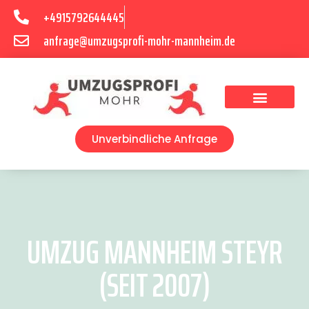
+4915792644445
anfrage@umzugsprofi-mohr-mannheim.de
Umzugsunternehmen Mannheim
Umzugsservice Mannheim
Unverbindliche Anfrage
UMZUG MANNHEIM STEYR
(SEIT 2007)