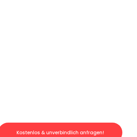
ICHES ANGEBOT IN
UNTER 60 S
gslosen & sorgenfreien Umzug in Mannheim: E
gestaltet. Lassen Sie uns den schweren Teil 
tspannten und kostengünstigen Servive!
Kostenlos & unverbindlich anfragen!