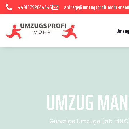
+4915792644445
anfrage@umzugsprofi-mohr-mann
Umzug
UMZUG MANN
Günstige Umzüge (ab 149€) 