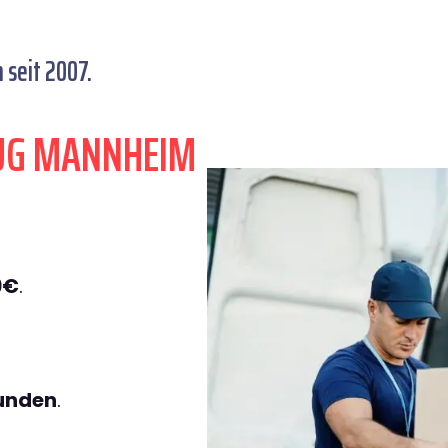
seit 2007.
ZUG MANNHEIM
9€
.
tunden
.