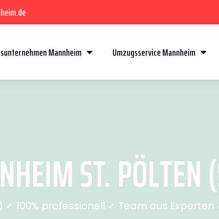
heim.de
sunternehmen Mannheim
Umzugsservice Mannheim
HEIM ST. PÖLTEN (S
✓ 100% professionell ✓ Team aus Experten ✓