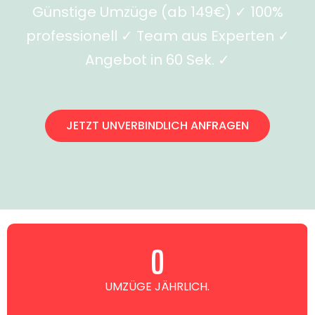
Günstige Umzüge (ab 149€) ✓ 100%
professionell ✓ Team aus Experten ✓
Angebot in 60 Sek. ✓
JETZT UNVERBINDLICH ANFRAGEN
0
UMZÜGE JÄHRLICH.