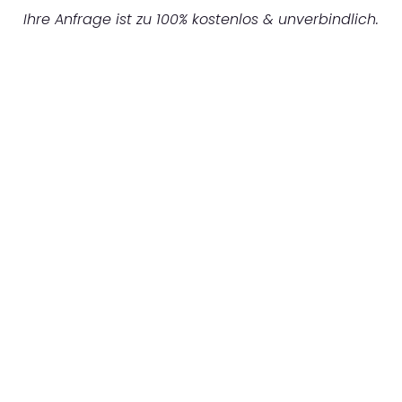
Ihre Anfrage ist zu 100% kostenlos & unverbindlich.
UNVERBINDLICHES ANGEBOT IN
UNTER 60 SEKUNDEN
:
Machen Sie sich bereit für einen
reibungslosen & sorgenfreien Umzug in
Mannheim: Erleben Sie, wie unser
Expertenteam Ihren Umzug schnell, sicher
und effizient gestaltet. Lassen Sie uns den
schweren Teil übernehmen & freuen Sie sich
auf einen entspannten und kostengünstigen