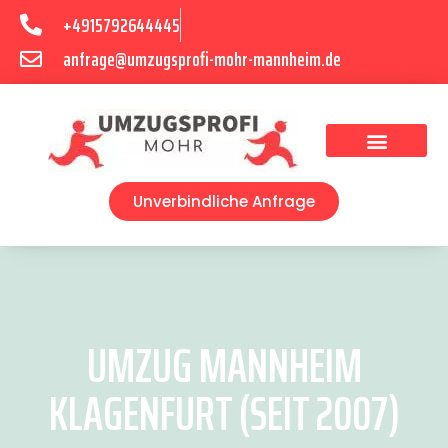
+4915792644445
anfrage@umzugsprofi-mohr-mannheim.de
Umzugsunternehmen Mannheim
Umzugsservice Mannheim
Unverbindliche Anfrage
UMZUG MANNHEIM
KLAGENFURT (SEIT 2007)