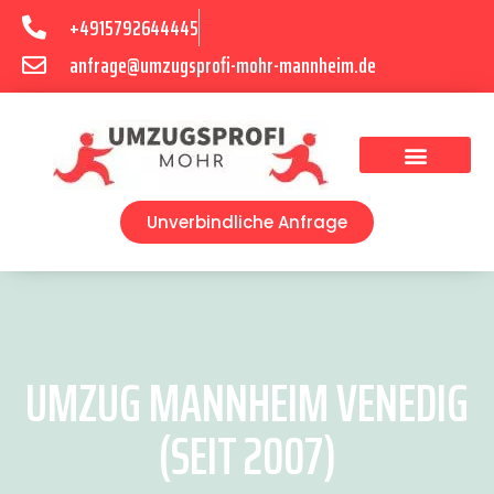
+4915792644445
anfrage@umzugsprofi-mohr-mannheim.de
Umzugsunternehmen Mannheim
Umzugsservice Mannheim
Unverbindliche Anfrage
UMZUG MANNHEIM VENEDIG
(SEIT 2007)