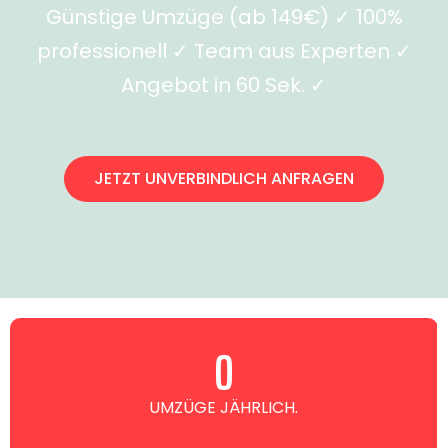
Günstige Umzüge (ab 149€) ✓ 100%
professionell ✓ Team aus Experten ✓
Angebot in 60 Sek. ✓
JETZT UNVERBINDLICH ANFRAGEN
0
UMZÜGE JÄHRLICH.