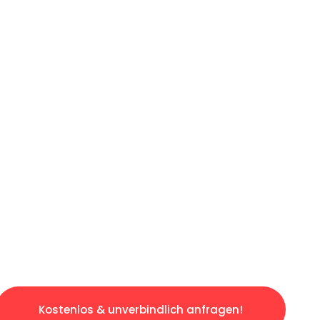
ICHES ANGEBOT IN
UNTER 60 S
gslosen & sorgenfreien Umzug in Mannheim: E
gestaltet. Lassen Sie uns den schweren Teil 
tspannten und kostengünstigen Servive!
Kostenlos & unverbindlich anfragen!