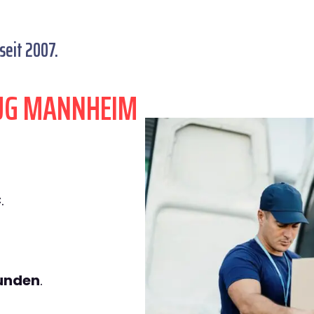
eit 2007.
ZUG MANNHEIM
€
.
tunden
.