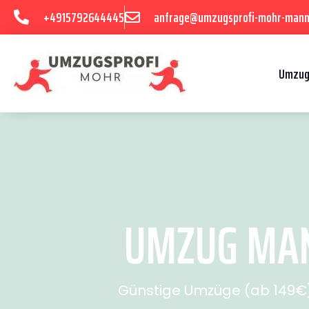
+4915792644445
anfrage@umzugsprofi-mohr-mann
Umzug
UMZUG MAN
Günstige Umzüge (ab 149€) 