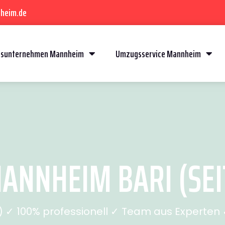
heim.de
sunternehmen Mannheim
Umzugsservice Mannheim
NNHEIM BARI (SEI
✓ 100% professionell ✓ Team aus Experten ✓