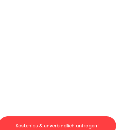
ICHES ANGEBOT IN
UNTER 60 S
gslosen & sorgenfreien Umzug in Mannheim: E
gestaltet. Lassen Sie uns den schweren Teil 
tspannten und kostengünstigen Servive!
Kostenlos & unverbindlich anfragen!