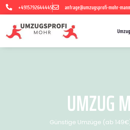
+4915792644445
anfrage@umzugsprofi-mohr-mann
Umzug
UMZUG MA
Günstige Umzüge (ab 149€) 