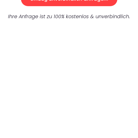
Ihre Anfrage ist zu 100% kostenlos & unverbindlich.
UNVERBINDLICHES ANGEBOT IN
UNTER 60 SEKUNDEN
:
Machen Sie sich bereit für einen
reibungslosen & sorgenfreien Umzug in
Mannheim: Erleben Sie, wie unser
Expertenteam Ihren Umzug schnell, sicher
und effizient gestaltet. Lassen Sie uns den
schweren Teil übernehmen & freuen Sie sich