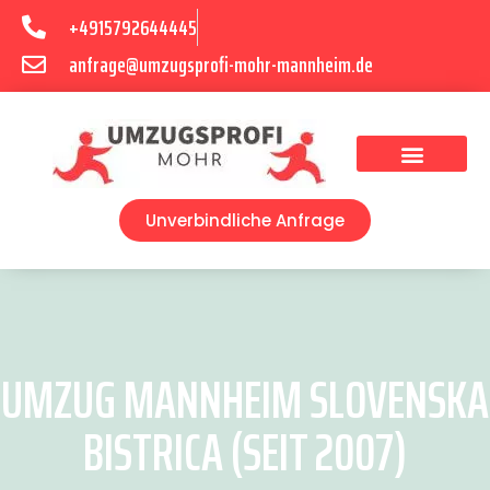
+4915792644445
anfrage@umzugsprofi-mohr-mannheim.de
Umzugsunternehmen Mannheim
Umzugsservice Mannheim
Unverbindliche Anfrage
UMZUG MANNHEIM SLOVENSKA
BISTRICA (SEIT 2007)