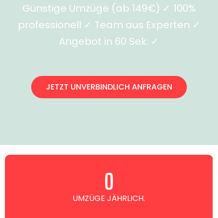
Günstige Umzüge (ab 149€) ✓ 100%
professionell ✓ Team aus Experten ✓
Angebot in 60 Sek. ✓
JETZT UNVERBINDLICH ANFRAGEN
0
UMZÜGE JÄHRLICH.