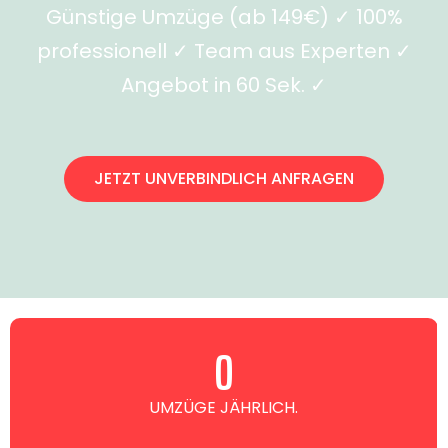
Günstige Umzüge (ab 149€) ✓ 100%
professionell ✓ Team aus Experten ✓
Angebot in 60 Sek. ✓
JETZT UNVERBINDLICH ANFRAGEN
0
UMZÜGE JÄHRLICH.