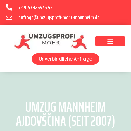
+4915792644445
anfrage@umzugsprofi-mohr-mannheim.de
Umzugsunternehmen Mannheim
Umzugsservice Mannheim
Unverbindliche Anfrage
UMZUG MANNHEIM
AJDOVŠČINA (SEIT 2007)