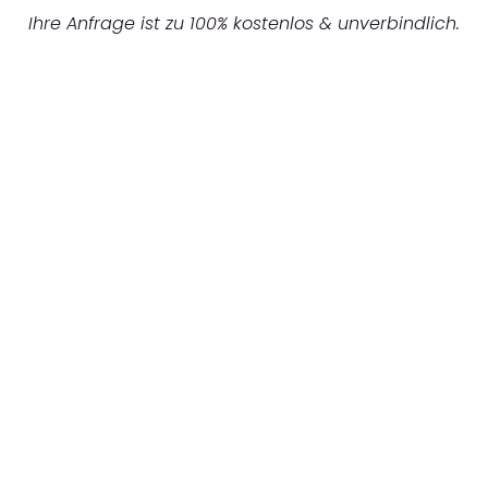
Ihre Anfrage ist zu 100% kostenlos & unverbindlich.
UNVERBINDLICHES ANGEBOT IN
UNTER 60 SEKUNDEN
:
Machen Sie sich bereit für einen
reibungslosen & sorgenfreien Umzug in
Mannheim: Erleben Sie, wie unser
Expertenteam Ihren Umzug schnell, sicher
und effizient gestaltet. Lassen Sie uns den
schweren Teil übernehmen & freuen Sie sich
auf einen entspannten und kostengünstigen