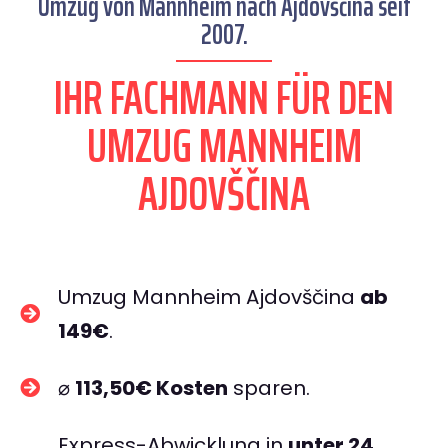
Umzug von Mannheim nach Ajdovščina seit
2007.
IHR FACHMANN FÜR DEN
UMZUG MANNHEIM
AJDOVŠČINA
Umzug Mannheim Ajdovščina
ab
149€
.
⌀
113,50€ Kosten
sparen.
Express-Abwicklung in
unter 24