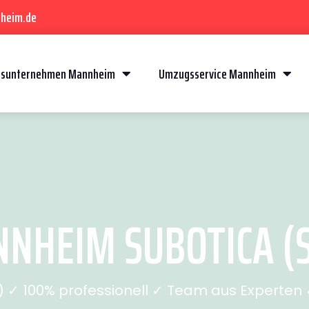
heim.de
sunternehmen Mannheim
Umzugsservice Mannheim
HEIM SUBOTICA (S
✓ 100% professionell ✓ Team aus Experten ✓