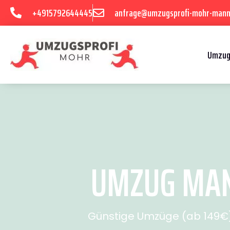
+4915792644445
anfrage@umzugsprofi-mohr-mann
Umzug
UMZUG MANN
Günstige Umzüge (ab 149€) 