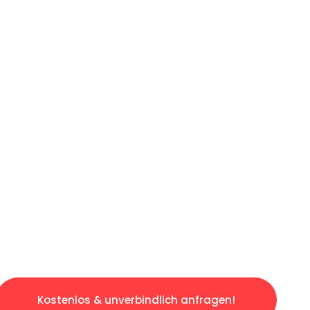
ICHES ANGEBOT IN
UNTER 60 S
gslosen & sorgenfreien Umzug in Mannheim: E
gestaltet. Lassen Sie uns den schweren Teil 
tspannten und kostengünstigen Servive!
Kostenlos & unverbindlich anfragen!