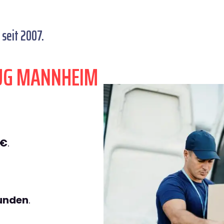
seit 2007.
ZUG MANNHEIM
9€
.
tunden
.