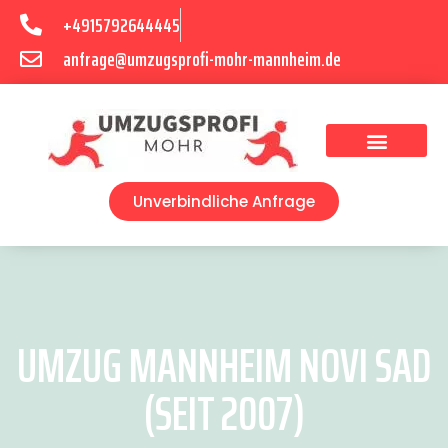
+4915792644445
anfrage@umzugsprofi-mohr-mannheim.de
Umzugsunternehmen Mannheim
Umzugsservice Mannheim
Unverbindliche Anfrage
UMZUG MANNHEIM NOVI SAD
(SEIT 2007)