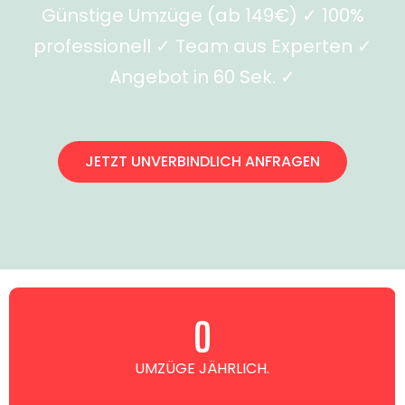
Günstige Umzüge (ab 149€) ✓ 100%
professionell ✓ Team aus Experten ✓
Angebot in 60 Sek. ✓
JETZT UNVERBINDLICH ANFRAGEN
0
UMZÜGE JÄHRLICH.