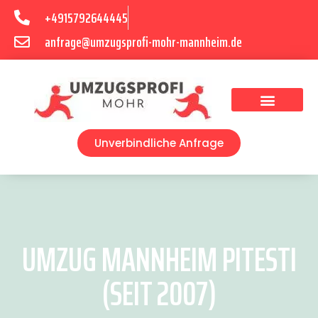
+4915792644445
anfrage@umzugsprofi-mohr-mannheim.de
Umzugsunternehmen Mannheim
Umzugsservice Mannheim
Unverbindliche Anfrage
UMZUG MANNHEIM PITESTI
(SEIT 2007)