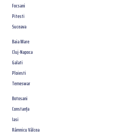
Focsani
Pitesti
Suceava
Baia Mare
Cluj-Napoca
Galati
Ploiesti
Temeswar
Botosani
Constanța
Iasi
Râmnicu Vâlcea