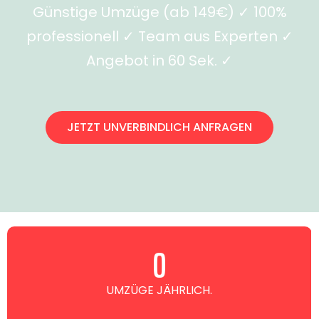
Günstige Umzüge (ab 149€) ✓ 100%
professionell ✓ Team aus Experten ✓
Angebot in 60 Sek. ✓
JETZT UNVERBINDLICH ANFRAGEN
0
UMZÜGE JÄHRLICH.