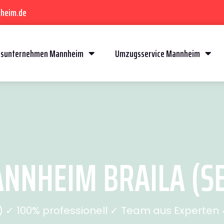
heim.de
sunternehmen Mannheim
Umzugsservice Mannheim
NHEIM BRAILA (SE
✓ 100% professionell ✓ Team aus Experten ✓