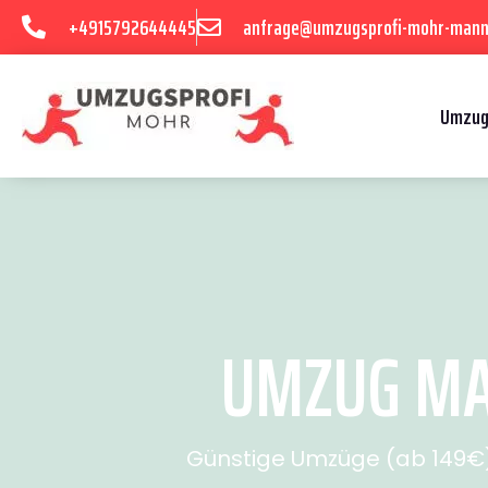
+4915792644445
anfrage@umzugsprofi-mohr-mann
Umzug
UMZUG MAN
Günstige Umzüge (ab 149€) 