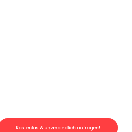
ICHES ANGEBOT IN
UNTER 60 S
gslosen & sorgenfreien Umzug in Mannheim: E
gestaltet. Lassen Sie uns den schweren Teil 
tspannten und kostengünstigen Servive!
Kostenlos & unverbindlich anfragen!