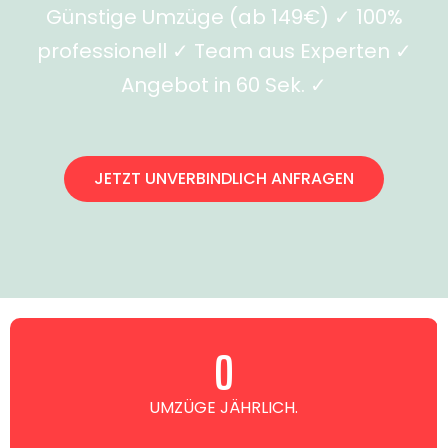
Günstige Umzüge (ab 149€) ✓ 100%
professionell ✓ Team aus Experten ✓
Angebot in 60 Sek. ✓
JETZT UNVERBINDLICH ANFRAGEN
0
UMZÜGE JÄHRLICH.