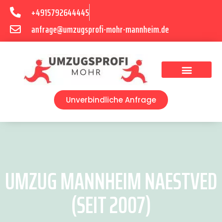
+4915792644445
anfrage@umzugsprofi-mohr-mannheim.de
Umzugsunternehmen Mannheim
Umzugsservice Mannheim
Unverbindliche Anfrage
UMZUG MANNHEIM NAESTVED
(SEIT 2007)