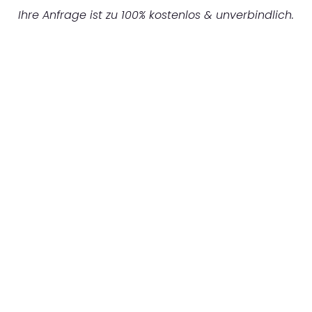
Ihre Anfrage ist zu 100% kostenlos & unverbindlich.
UNVERBINDLICHES ANGEBOT IN
UNTER 60 SEKUNDEN
:
Machen Sie sich bereit für einen
reibungslosen & sorgenfreien Umzug in
Mannheim: Erleben Sie, wie unser
Expertenteam Ihren Umzug schnell, sicher
und effizient gestaltet. Lassen Sie uns den
schweren Teil übernehmen & freuen Sie sich
auf einen entspannten und kostengünstigen