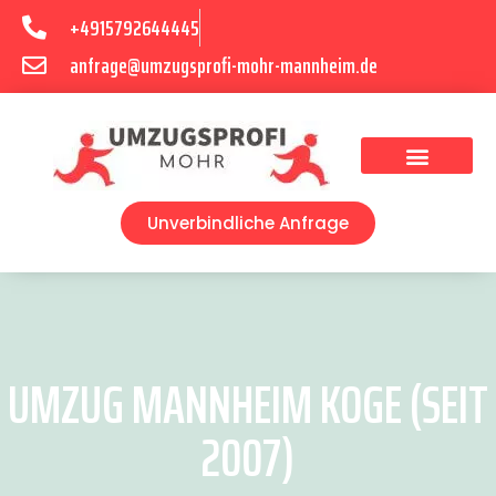
+4915792644445
anfrage@umzugsprofi-mohr-mannheim.de
Umzugsunternehmen Mannheim
Umzugsservice Mannheim
Unverbindliche Anfrage
UMZUG MANNHEIM KOGE (SEIT
2007)