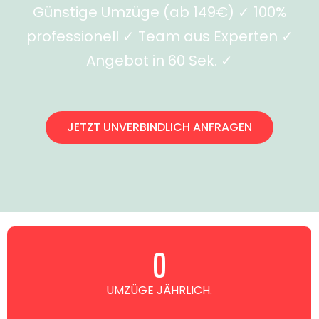
Günstige Umzüge (ab 149€) ✓ 100%
professionell ✓ Team aus Experten ✓
Angebot in 60 Sek. ✓
JETZT UNVERBINDLICH ANFRAGEN
0
UMZÜGE JÄHRLICH.