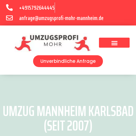
+4915792644445
anfrage@umzugsprofi-mohr-mannheim.de
Umzugsunternehmen Mannheim
Umzugsservice Mannheim
Unverbindliche Anfrage
UMZUG MANNHEIM KARLSBAD
(SEIT 2007)