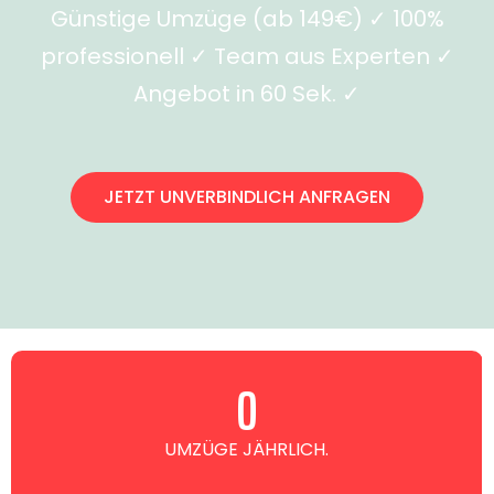
Günstige Umzüge (ab 149€) ✓ 100%
professionell ✓ Team aus Experten ✓
Angebot in 60 Sek. ✓
JETZT UNVERBINDLICH ANFRAGEN
0
UMZÜGE JÄHRLICH.