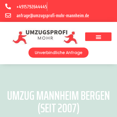
+4915792644445
anfrage@umzugsprofi-mohr-mannheim.de
Umzugsunternehmen Mannheim
Umzugsservice Mannheim
Unverbindliche Anfrage
UMZUG MANNHEIM BERGEN
(SEIT 2007)