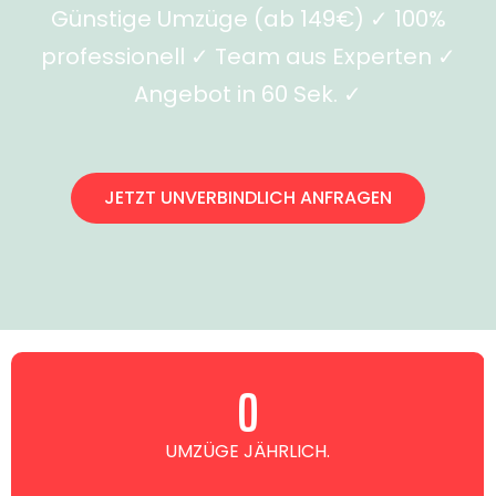
Günstige Umzüge (ab 149€) ✓ 100%
professionell ✓ Team aus Experten ✓
Angebot in 60 Sek. ✓
JETZT UNVERBINDLICH ANFRAGEN
0
UMZÜGE JÄHRLICH.