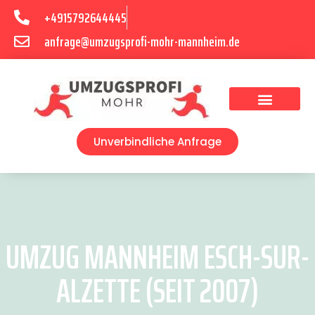
+4915792644445
anfrage@umzugsprofi-mohr-mannheim.de
Umzugsunternehmen Mannheim
Umzugsservice Mannheim
Unverbindliche Anfrage
UMZUG MANNHEIM ESCH-SUR-
ALZETTE (SEIT 2007)