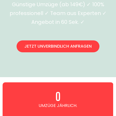
Günstige Umzüge (ab 149€) ✓ 100%
professionell ✓ Team aus Experten ✓
Angebot in 60 Sek. ✓
JETZT UNVERBINDLICH ANFRAGEN
0
UMZÜGE JÄHRLICH.