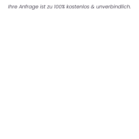
Ihre Anfrage ist zu 100% kostenlos & unverbindlich.
UNVERBINDLICHES ANGEBOT IN
UNTER 60 SEKUNDEN
:
Machen Sie sich bereit für einen
reibungslosen & sorgenfreien Umzug in
Mannheim: Erleben Sie, wie unser
Expertenteam Ihren Umzug schnell, sicher
und effizient gestaltet. Lassen Sie uns den
schweren Teil übernehmen & freuen Sie sich
auf einen entspannten und kostengünstigen