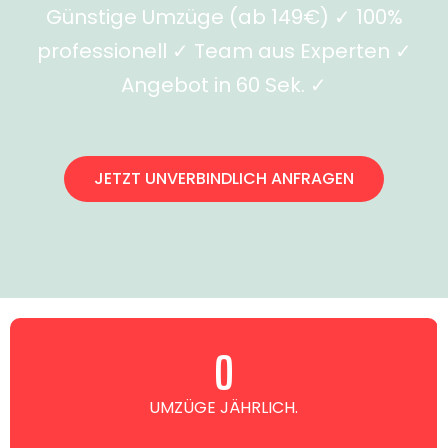
Günstige Umzüge (ab 149€) ✓ 100%
professionell ✓ Team aus Experten ✓
Angebot in 60 Sek. ✓
JETZT UNVERBINDLICH ANFRAGEN
0
UMZÜGE JÄHRLICH.