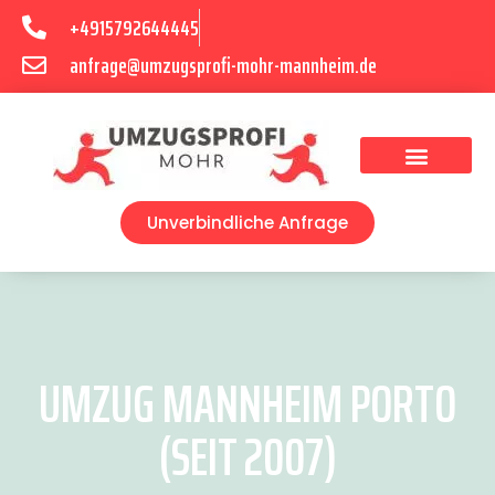
+4915792644445
anfrage@umzugsprofi-mohr-mannheim.de
Umzugsunternehmen Mannheim
Umzugsservice Mannheim
Unverbindliche Anfrage
UMZUG MANNHEIM PORTO
(SEIT 2007)